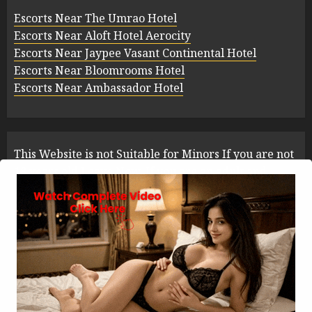
Escorts Near The Umrao Hotel
Escorts Near Aloft Hotel Aerocity
Escorts Near Jaypee Vasant Continental Hotel
Escorts Near Bloomrooms Hotel
Escorts Near Ambassador Hotel
This Website is not Suitable for Minors If you are not
18 years old Leave Now. If you are an adult and
already decided and want to experience the fun of
our fantastic Hindi & English Sex Erotic Stories then
it's very simple to execute the process of service
of Readxstories.com.
Copyright © 2026 Desixstory.com. All rights reserved.
|